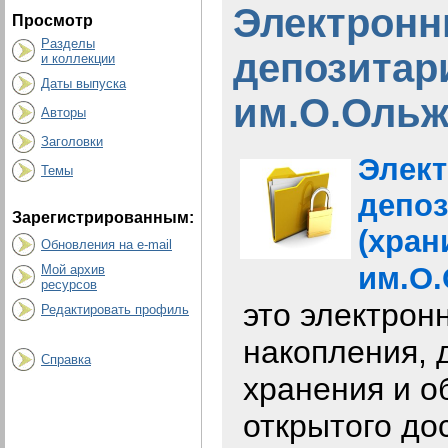
Электрон
Просмотр
Разделы
депозита
и коллекции
Даты выпуска
им.О.Ольж
Авторы
Заголовки
Элек
Темы
депоз
Зарегистрированным:
(хра
Обновления на e-mail
им.О.
Мой архив
ресурсов
это электрон
Редактировать профиль
накопления, 
Справка
хранения и о
открытого до