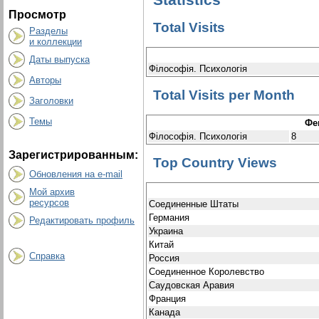
Просмотр
Total Visits
Разделы
и коллекции
Даты выпуска
Філософія. Психологія
Авторы
Total Visits per Month
Заголовки
Темы
Фе
Філософія. Психологія
8
Зарегистрированным:
Top Country Views
Обновления на e-mail
Мой архив
ресурсов
Соединенные Штаты
Германия
Редактировать профиль
Украина
Китай
Справка
Россия
Соединенное Королевство
Саудовская Аравия
Франция
Канада