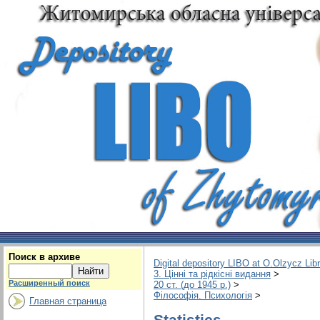
Поиск в архиве
Digital depository LIBO at O.Olzycz Lib
3. Цінні та рідкісні видання
>
Расширенный поиск
20 ст. (до 1945 р.)
>
Філософія. Психологія
>
Главная страница
Statistics