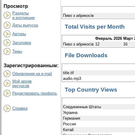
Просмотр
Разделы
Пиво з абрикосів
и коллекции
Даты выпуска
Total Visits per Month
Авторы
Февраль 2026
Март 
Заголовки
Пиво з абрикосів
12
16
Темы
File Downloads
Зарегистрированным:
title.tif
Обновления на e-mail
audio.mp3
Мой архив
ресурсов
Top Country Views
Редактировать профиль
Соединенные Штаты
Справка
Украина
Германия
Россия
Китай