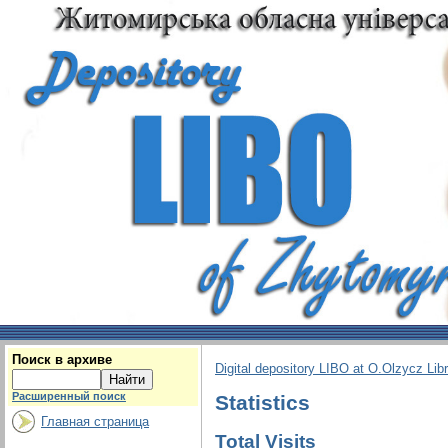
Поиск в архиве
Digital depository LIBO at O.Olzycz Lib
Расширенный поиск
Statistics
Главная страница
Total Visits