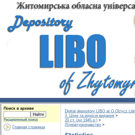
Поиск в архиве
Digital depository LIBO at O.Olzycz Lib
3. Цінні та рідкісні видання
>
Расширенный поиск
20 ст. (до 1945 р.)
>
Літературознавство
>
Главная страница
Statistics