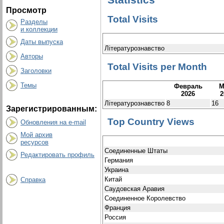
Просмотр
Total Visits
Разделы
и коллекции
Даты выпуска
Літературознавство
Авторы
Total Visits per Month
Заголовки
Темы
Февраль
М
2026
2
Літературознавство
8
16
Зарегистрированным:
Top Country Views
Обновления на e-mail
Мой архив
ресурсов
Соединенные Штаты
Редактировать профиль
Германия
Украина
Китай
Справка
Саудовская Аравия
Соединенное Королевство
Франция
Россия