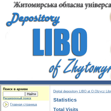
Поиск в архиве
Digital depository LIBO at O.Olzycz Lib
Расширенный поиск
Statistics
Главная страница
Total Visits