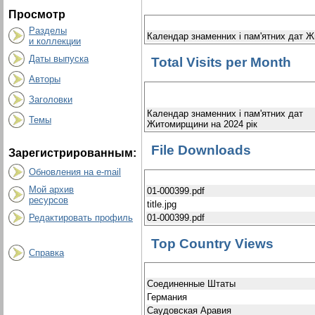
Просмотр
Разделы
Календар знаменних і пам'ятних дат Ж
и коллекции
Даты выпуска
Total Visits per Month
Авторы
Заголовки
Календар знаменних і пам'ятних дат
Темы
Житомирщини на 2024 рік
File Downloads
Зарегистрированным:
Обновления на e-mail
Мой архив
01-000399.pdf
ресурсов
title.jpg
01-000399.pdf
Редактировать профиль
Top Country Views
Справка
Соединенные Штаты
Германия
Саудовская Аравия