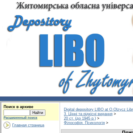
Поиск в архиве
Digital depository LIBO at O.Olzycz Lib
3. Цінні та рідкісні видання
>
Расширенный поиск
20 ст. (до 1945 р.)
>
Філософія. Психологія
>
Главная страница
Пожа