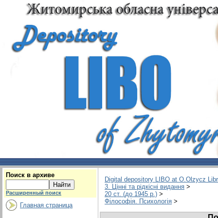
Поиск в архиве
Digital depository LIBO at O.Olzycz Lib
3. Цінні та рідкісні видання
>
Расширенный поиск
20 ст. (до 1945 р.)
>
Філософія. Психологія
>
Главная страница
По