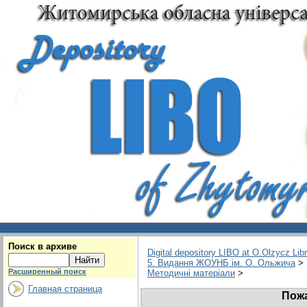
Поиск в архиве
Digital depository LIBO at O.Olzycz Lib
5. Видання ЖОУНБ ім. О. Ольжича
>
Расширенный поиск
Методичні матеріали
>
Главная страница
Пожа