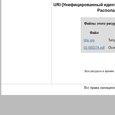
URI (Унифицированный идент
Распола
Файлы этого ресу
Файл
title.jpg
Титу
01-000274.pdf
Осн
Все ресурсы в архиве
Всі права захищен