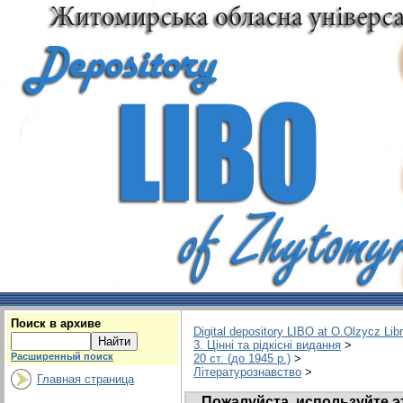
Поиск в архиве
Digital depository LIBO at O.Olzycz Lib
3. Цінні та рідкісні видання
>
Расширенный поиск
20 ст. (до 1945 р.)
>
Літературознавство
>
Главная страница
Пожалуйста, используйте э