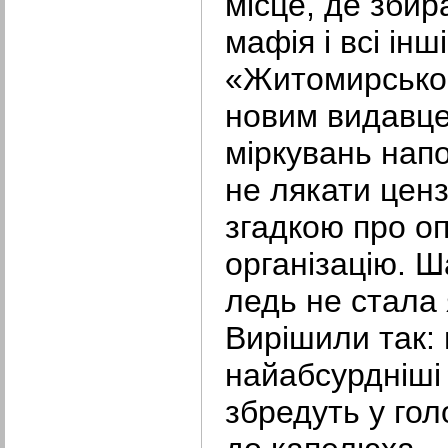
місце, де збир
мафія і всі ін
«Житомирськог
новим видавце
міркувань напо
не лякати ценз
згадкою про о
організацію. 
ледь не стала
Вирішили так:
найабсурдніші 
збредуть у голо