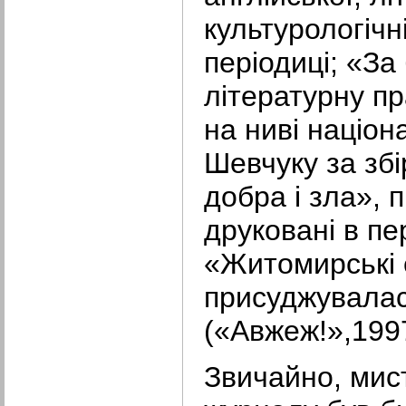
культурологічні
періодиці; «За
літературну п
на ниві націон
Шевчуку за збі
добра і зла», 
друковані в пе
«Житомирські 
присуджувалас
(«Авжеж!»,1997
Звичайно, мис