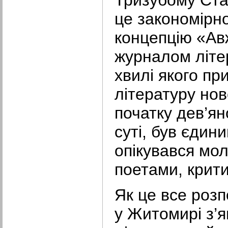
це закономірн
концепцію «Авж
журналом літе
хвилі якого пр
літературу нов
початку дев’ян
суті, був єдин
опікувався мо
поетами, крит
Як це все роз
у Житомирі з’