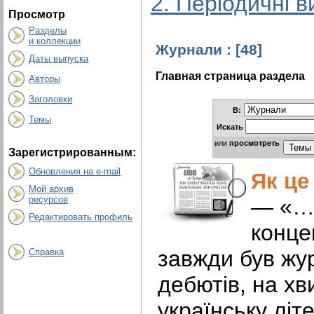
2. Періодичні 
Просмотр
Разделы
и коллекции
Журнали : [48]
Даты выпуска
Главная страница раздела
Авторы
Заголовки
В:
Темы
Искать
или
просмотреть
Зарегистрированным:
Обновления на e-mail
Як це
Мой архив
— «…
ресурсов
Редактировать профиль
конце
завжди був жу
Справка
дебютів, на хв
українську літ