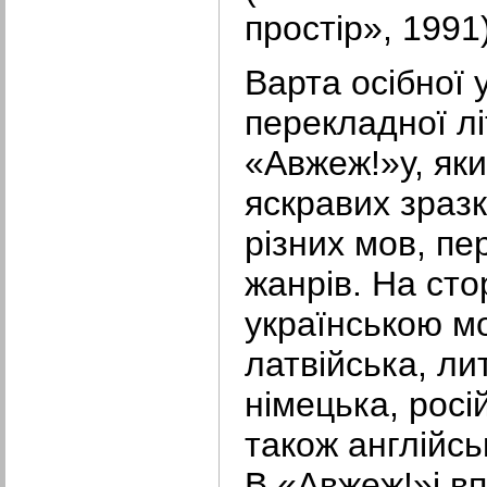
простір», 1991)
Варта осібної 
перекладної лі
«Авжеж!»у, як
яскравих зразк
різних мов, пе
жанрів. На сто
українською м
латвійська, ли
німецька, росі
також англійсь
В «Авжеж!»і в