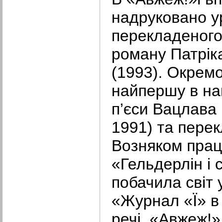
надруковано ур
перекладеного
роману Патрік
(1993). Окремо
найпершу в наш
п’єси Вацлава
1991) та пере
Возняком прац
«Гельдерлін і с
побачила світ 
«Журнал «Ї» в 
речі, «Авжеж!»