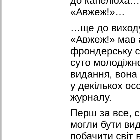
до капелюха… 
«Авжеж!»…
…ще до виход
«Авжеж!» мав 
фрондерську с
суто молодіжн
видання, вона
у декількох ос
журналу.
Перш за все, с
могли бути ви
побачити світ 