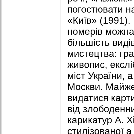
погостювати н
«Київ» (1991).
номерів можна 
більшість виді
мистецтва: гра
живопис, екслі
міст України, 
Москви. Майже
видатися карти
від злободенни
карикатур А. 
стилізованої а