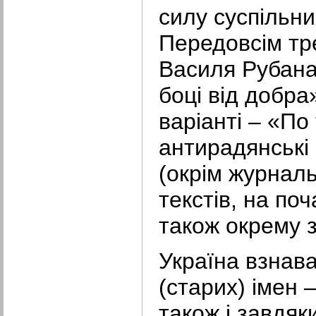
силу суспільни
Передовсім тр
Василя Рубан
боці від добра
варіанті – «По
антирадянські 
(окрім журналь
текстів, на по
також окрему з
Україна взнав
(старих) імен 
також і завдяк