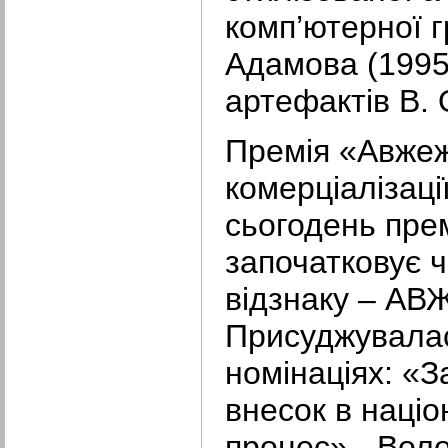
комп’ютерної г
Адамова (1995)
артефактів В. 
Премія «Авжеж!
комерціалізації
сьогодень пре
започатковує 
відзнаку – А
Присуджувалас
номінаціях: «З
внесок в наці
процес» - Вол