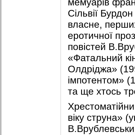
мемуарів фран
Сільвії Бурдон
власне, перших
еротичної проз
повістей В.Вр
«Фатальний кі
Олдріджа» (199
імпотентом» (1
та ще хтось тр
Хрестоматійни
віку струна» (у
В.Врублевський