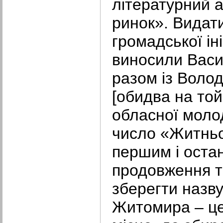
літературний 
ринок». Видат
громадської іні
виносили Васи
разом із Вол
[обидва на той
обласної молод
число «Житньо
першим і оста
продовження т
зберегти назву
Житомира – це