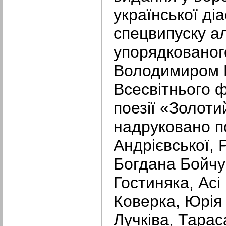
української ді
спецвипуску а
упорядкованог
Володимиром 
Всесвітнього 
поезії «Золоти
надруковано п
Андрієвської,
Богдана Бойчу
Гостиняка, Асі
Коверка, Юрія
Лучківа, Тара