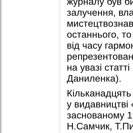
журналу був б
залучення, вл
мистецтвознав
останнього, то
від часу гарм
репрезентован
на увазі статті
Даниленка).
Кільканадцять
у видавництві
заснованому 19
Н.Самчик, Т.Пи