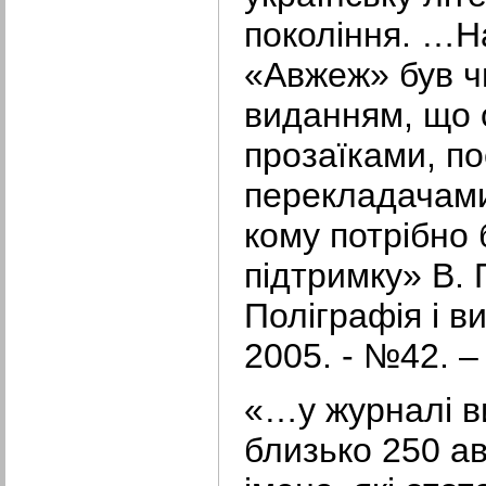
покоління. …На
«Авжеж» був ч
виданням, що 
прозаїками, п
перекладачами.
кому потрібно
підтримку» В. 
Поліграфія і в
2005. - №42. –
«…у журналі в
близько 250 ав