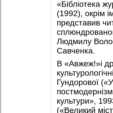
«Бібліотека ж
(1992), окрім 
представив чи
сплюндрованог
Людмилу Воло
Савченка.
В «Авжеж!»і д
культурологічн
Гундорової («
постмодернізм
культури», 199
(«Великий міст