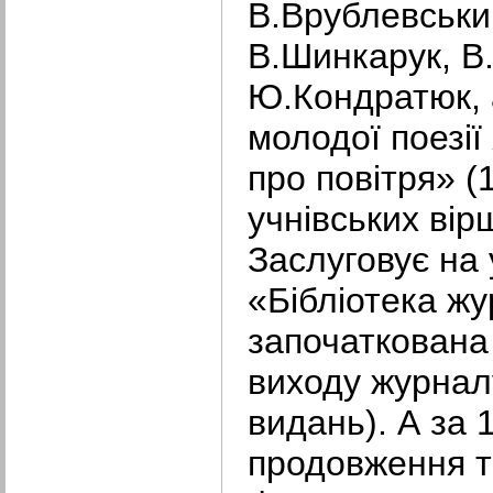
В.Врублевський
В.Шинкарук, В
Ю.Кондратюк, 
молодої поезі
про повітря» (
учнівських вір
Заслуговує на 
«Бібліотека ж
започаткована
виходу журнал
видань). А за 
продовження т