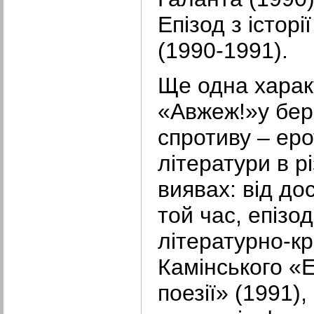
Епізод з історі
(1990-1991).
Ще одна харак
«Авжеж!»у бере
спротиву – ер
літератури в р
виявах: від до
той час, епізо
літературно-к
Камінського «Е
поезії» (1991),