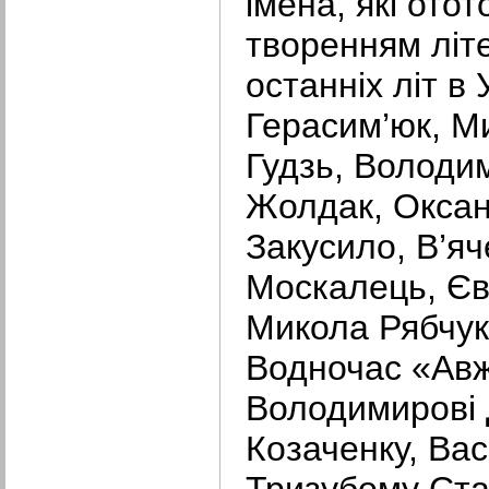
імена, які ото
творенням літ
останніх літ в 
Герасим’юк, М
Гудзь, Володи
Жолдак, Оксан
Закусило, В’яч
Москалець, Єв
Микола Рябчук
Водночас «Авж
Володимирові 
Козаченку, Вас
Тризубому Ста