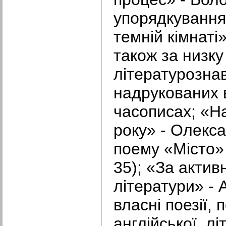
упорядкування 
темній кімнаті
також за низку
літературозна
надрукованих 
часописах; «Н
року» - Олекс
поему «Місто» 
35); «За актив
літератури» -
власні поезії,
англійської, л