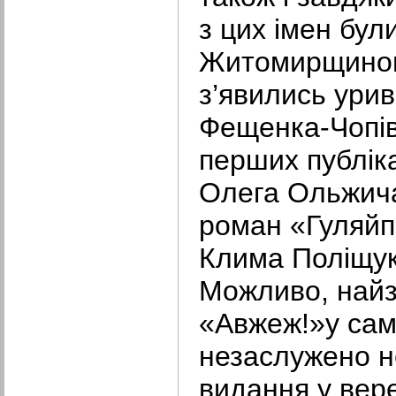
з цих імен були
Житомирщиною.
з’явились урив
Фещенка-Чопівс
перших публіка
Олега Ольжича 
роман «Гуляйп
Клима Поліщук
Можливо, най
«Авжеж!»у саме
незаслужено н
видання у вере