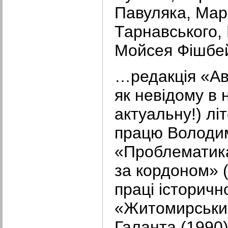
Павуляка, Мар
Тарнавського,
Мойсея Фішбе
…редакція «Ав
як невідому в н
актуальну!) лі
працю Володи
«Проблематика
за кордоном» (1
праці історичн
«Житомирський
Галанта (1990